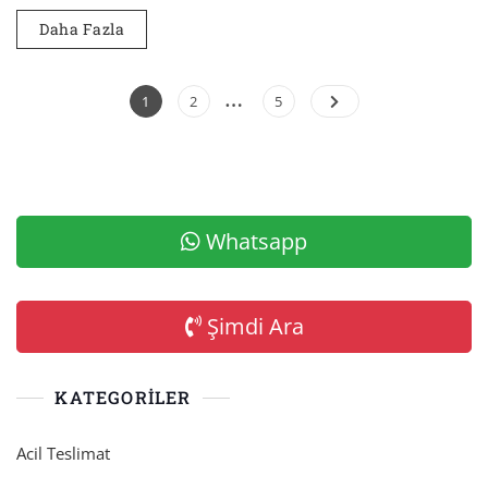
Daha Fazla
…
Yazı
Page
Page
Page
1
2
5
sayfalaması
Whatsapp
Şimdi Ara
KATEGORILER
Acil Teslimat