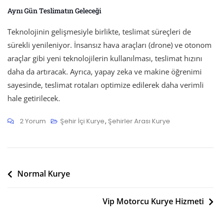
Aynı Gün Teslimatın Geleceği
Teknolojinin gelişmesiyle birlikte, teslimat süreçleri de
sürekli yenileniyor. İnsansız hava araçları (drone) ve otonom
araçlar gibi yeni teknolojilerin kullanılması, teslimat hızını
daha da artıracak. Ayrıca, yapay zeka ve makine öğrenimi
sayesinde, teslimat rotaları optimize edilerek daha verimli
hale getirilecek.
Aynı
2 Yorum
Şehir İçi Kurye
,
Şehirler Arası Kurye
Gün
Teslimat
Için
Yazı
Normal Kurye
gezinmesi
Vip Motorcu Kurye Hizmeti