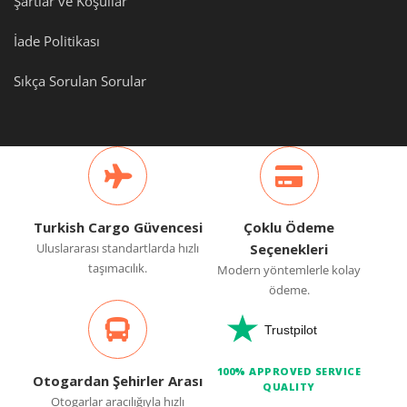
Şartlar ve Koşullar
İade Politikası
Sıkça Sorulan Sorular
Turkish Cargo Güvencesi
Çoklu Ödeme
Uluslararası standartlarda hızlı
Seçenekleri
taşımacılık.
Modern yöntemlerle kolay
ödeme.
Trustpilot
100% APPROVED SERVICE
Otogardan Şehirler Arası
QUALITY
Otogarlar aracılığıyla hızlı