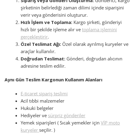
Sipariş veya Gönderi Oluşturma:
Gönderici, kargo
şirketinin belirlediği zaman dilimi içinde siparişini
verir veya gönderisini oluşturur.
Hızlı İşlem ve Toplama:
Kargo şirketi, gönderiyi
hızlı bir şekilde işleme alır ve
toplama işlemini
gerçekleştirir
.
Özel Teslimat Ağı:
Özel olarak ayrılmış kuryeler ve
araçlar kullanılır.
Doğrudan Teslimat:
Gönderi, doğrudan alıcının
adresine teslim edilir.
Aynı Gün Teslim Kargonun Kullanım Alanları
E-ticaret sipariş teslimi
Acil tıbbi malzemeler
Hukuki belgeler
Hediyeler ve
sürpriz gönderiler
Yemek siparişleri ( Sıcak yemekler için
VİP moto
kuryeler
seçilir. )