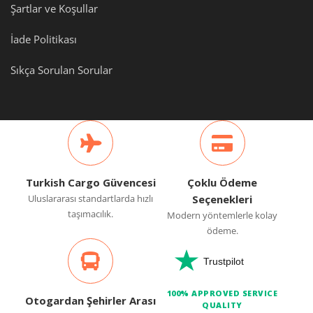
Şartlar ve Koşullar
İade Politikası
Sıkça Sorulan Sorular
Turkish Cargo Güvencesi
Çoklu Ödeme
Uluslararası standartlarda hızlı
Seçenekleri
taşımacılık.
Modern yöntemlerle kolay
ödeme.
Trustpilot
100% APPROVED SERVICE
Otogardan Şehirler Arası
QUALITY