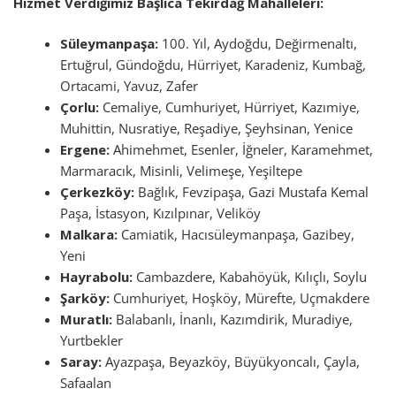
Hizmet Verdiğimiz Başlıca Tekirdağ Mahalleleri:
Süleymanpaşa:
100. Yıl, Aydoğdu, Değirmenaltı,
Ertuğrul, Gündoğdu, Hürriyet, Karadeniz, Kumbağ,
Ortacami, Yavuz, Zafer
Çorlu:
Cemaliye, Cumhuriyet, Hürriyet, Kazımiye,
Muhittin, Nusratiye, Reşadiye, Şeyhsinan, Yenice
Ergene:
Ahimehmet, Esenler, İğneler, Karamehmet,
Marmaracık, Misinli, Velimeşe, Yeşiltepe
Çerkezköy:
Bağlık, Fevzipaşa, Gazi Mustafa Kemal
Paşa, İstasyon, Kızılpınar, Veliköy
Malkara:
Camiatik, Hacısüleymanpaşa, Gazibey,
Yeni
Hayrabolu:
Cambazdere, Kabahöyük, Kılıçlı, Soylu
Şarköy:
Cumhuriyet, Hoşköy, Mürefte, Uçmakdere
Muratlı:
Balabanlı, İnanlı, Kazımdirik, Muradiye,
Yurtbekler
Saray:
Ayazpaşa, Beyazköy, Büyükyoncalı, Çayla,
Safaalan