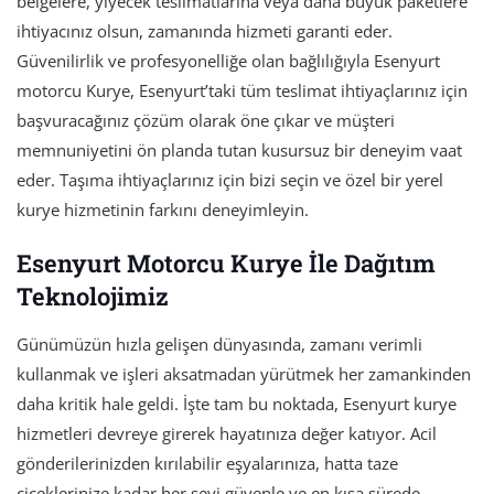
belgelere, yiyecek teslimatlarına veya daha büyük paketlere
ihtiyacınız olsun, zamanında hizmeti garanti eder.
Güvenilirlik ve profesyonelliğe olan bağlılığıyla Esenyurt
motorcu Kurye, Esenyurt’taki tüm teslimat ihtiyaçlarınız için
başvuracağınız çözüm olarak öne çıkar ve müşteri
memnuniyetini ön planda tutan kusursuz bir deneyim vaat
eder. Taşıma ihtiyaçlarınız için bizi seçin ve özel bir yerel
kurye hizmetinin farkını deneyimleyin.
Esenyurt Motorcu Kurye İle Dağıtım
Teknolojimiz
Günümüzün hızla gelişen dünyasında, zamanı verimli
kullanmak ve işleri aksatmadan yürütmek her zamankinden
daha kritik hale geldi. İşte tam bu noktada, Esenyurt kurye
hizmetleri devreye girerek hayatınıza değer katıyor. Acil
gönderilerinizden kırılabilir eşyalarınıza, hatta taze
çiçeklerinize kadar her şeyi güvenle ve en kısa sürede