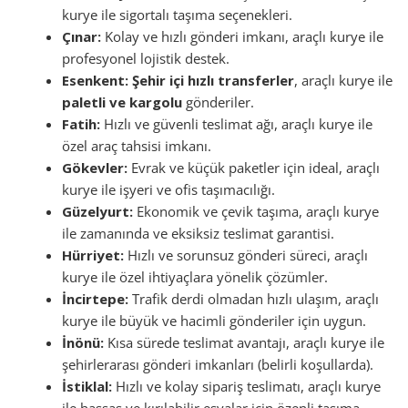
kurye ile sigortalı taşıma seçenekleri.
Çınar:
Kolay ve hızlı gönderi imkanı, araçlı kurye ile
profesyonel lojistik destek.
Esenkent:
Şehir içi hızlı transferler
, araçlı kurye ile
paletli ve kargolu
gönderiler.
Fatih:
Hızlı ve güvenli teslimat ağı, araçlı kurye ile
özel araç tahsisi imkanı.
Gökevler:
Evrak ve küçük paketler için ideal, araçlı
kurye ile işyeri ve ofis taşımacılığı.
Güzelyurt:
Ekonomik ve çevik taşıma, araçlı kurye
ile zamanında ve eksiksiz teslimat garantisi.
Hürriyet:
Hızlı ve sorunsuz gönderi süreci, araçlı
kurye ile özel ihtiyaçlara yönelik çözümler.
İncirtepe:
Trafik derdi olmadan hızlı ulaşım, araçlı
kurye ile büyük ve hacimli gönderiler için uygun.
İnönü:
Kısa sürede teslimat avantajı, araçlı kurye ile
şehirlerarası gönderi imkanları (belirli koşullarda).
İstiklal:
Hızlı ve kolay sipariş teslimatı, araçlı kurye
ile hassas ve kırılabilir eşyalar için özenli taşıma.