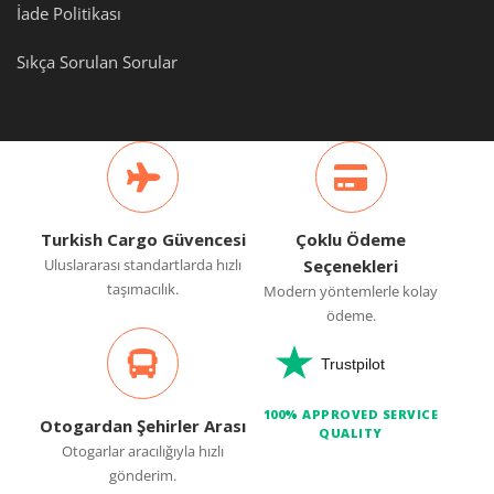
İade Politikası
Sıkça Sorulan Sorular
Turkish Cargo Güvencesi
Çoklu Ödeme
Uluslararası standartlarda hızlı
Seçenekleri
taşımacılık.
Modern yöntemlerle kolay
ödeme.
Trustpilot
100% APPROVED SERVICE
Otogardan Şehirler Arası
QUALITY
Otogarlar aracılığıyla hızlı
gönderim.