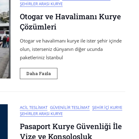
ŞEHIRLER ARASI KURYE
Otogar ve Havalimanı Kurye
Çözümleri
Otogar ve havalimanı kurye ile ister şehir içinde
olun, isterseniz dünyanın diğer ucunda
paketleriniz İstanbul
Daha Fazla
ACIL TESLIMAT
GÜVENILIR TESLIMAT
ŞEHIR İÇI KURYE
ŞEHIRLER ARASI KURYE
Pasaport Kurye Güvenliği İle
Vize ve Konsolosluk