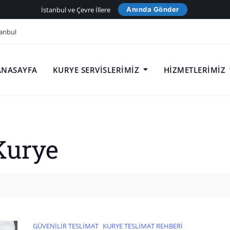
İstanbul ve Çevre İllere
Anında Gönder
anbul
ANASAYFA
KURYE SERVISLERIMIZ
HIZMETLERIMIZ
Kurye
GÜVENILIR TESLIMAT
KURYE TESLIMAT REHBERI