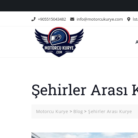
Skip
to
content
+905515043482
info@motorcukurye.com
İst
Şehirler Arası 
Motorcu Kurye
>
Blog
>
Şehirler Arası Kurye