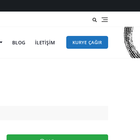
BLOG
İLETIŞIM
KURYE ÇAĞIR