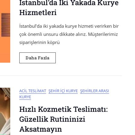
İstanbul’da İki Yakada Kurye
Hizmetleri
İstanbul’da iki yakada kurye hizmeti verirken bir
çok önemli unsuru dikkate alırız. Müşterilerimiz
siparişlerinin köprü
Daha Fazla
ACIL TESLIMAT
ŞEHIR İÇI KURYE
ŞEHIRLER ARASI
KURYE
Hızlı Kozmetik Teslimatı:
Güzellik Rutininizi
Aksatmayın