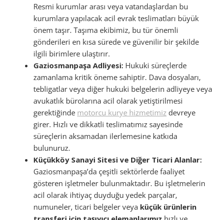
Resmi kurumlar arası veya vatandaşlardan bu
kurumlara yapılacak acil evrak teslimatları büyük
önem taşır. Taşıma ekibimiz, bu tür önemli
gönderileri en kısa sürede ve güvenilir bir şekilde
ilgili birimlere ulaştırır.
Gaziosmanpaşa Adliyesi:
Hukuki süreçlerde
zamanlama kritik öneme sahiptir. Dava dosyaları,
tebligatlar veya diğer hukuki belgelerin adliyeye veya
avukatlık bürolarına acil olarak yetiştirilmesi
gerektiğinde
motorcu kurye hizmetimiz
devreye
girer. Hızlı ve dikkatli teslimatımız sayesinde
süreçlerin aksamadan ilerlemesine katkıda
bulunuruz.
Küçükköy Sanayi Sitesi ve Diğer Ticari Alanlar:
Gaziosmanpaşa’da çeşitli sektörlerde faaliyet
gösteren işletmeler bulunmaktadır. Bu işletmelerin
acil olarak ihtiyaç duyduğu yedek parçalar,
numuneler, ticari belgeler veya
küçük ürünlerin
transferi için taşıyıcı elemanlarımız
hızlı ve