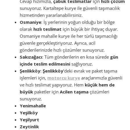
Cevap hızımızla,
çabuk teslimatlar
için
hızlı çözüm
sunuyoruz. Kartaltepe kurye ile güvenli taşımacılık
hizmetinden yararlanabilirsiniz.
Osmaniye
: İş yerlerinin yoğun olduğu bir bölge
olarak
hızlı teslimat
için büyük bir ihtiyaç duyar.
Osmaniye mahalle kurye ile her türlü taşımacılığı
güvenle gerçekleştiriyoruz. Ayrıca, acil
gönderilerinizde hızlı çözümler sunuyoruz.
Sakızağacı
: Tüm gönderilerin en kısa sürede
gün
içinde teslim edilmesini
sağlıyoruz.
Şenlikköy
:
Şenlikköy
’deki evrak ve paket taşıma
işlemleri için,
motorcu kurye
araçlarımızla güvenli
ve hızlı teslimat yapıyoruz. Hem
küçük hem de
büyük
paketler için
Acilen taşıma
çözümleri
sunuyoruz.
Yenimahalle
Yeşilköy
Yeşilyurt
Zeytinlik