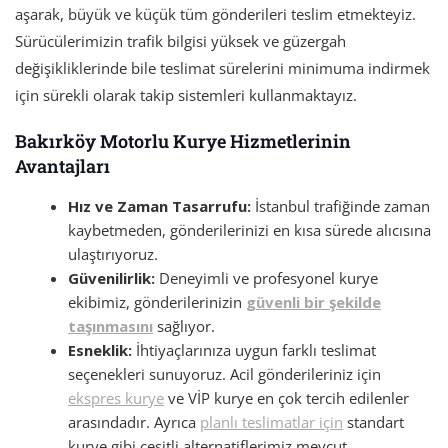
aşarak, büyük ve küçük tüm gönderileri teslim etmekteyiz.
Sürücülerimizin trafik bilgisi yüksek ve güzergah
değişikliklerinde bile teslimat sürelerini minimuma indirmek
için sürekli olarak takip sistemleri kullanmaktayız.
Bakırköy Motorlu Kurye Hizmetlerinin
Avantajları
Hız ve Zaman Tasarrufu:
İstanbul trafiğinde zaman
kaybetmeden, gönderilerinizi en kısa sürede alıcısına
ulaştırıyoruz.
Güvenilirlik:
Deneyimli ve profesyonel kurye
ekibimiz, gönderilerinizin
güvenli bir şekilde
taşınmasını
sağlıyor.
Esneklik:
İhtiyaçlarınıza uygun farklı teslimat
seçenekleri sunuyoruz. Acil gönderileriniz için
ekspres kurye
ve VİP kurye en çok tercih edilenler
arasındadır. Ayrıca
planlı teslimatlar için
standart
kurye gibi çeşitli alternatiflerimiz mevcut.