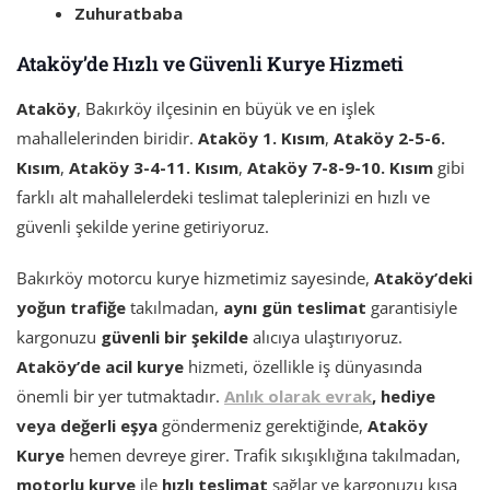
Zuhuratbaba
Ataköy’de Hızlı ve Güvenli Kurye Hizmeti
Ataköy
, Bakırköy ilçesinin en büyük ve en işlek
mahallelerinden biridir.
Ataköy 1. Kısım
,
Ataköy 2-5-6.
Kısım
,
Ataköy 3-4-11. Kısım
,
Ataköy 7-8-9-10. Kısım
gibi
farklı alt mahallelerdeki teslimat taleplerinizi en hızlı ve
güvenli şekilde yerine getiriyoruz.
Bakırköy motorcu kurye hizmetimiz sayesinde,
Ataköy’deki
yoğun trafiğe
takılmadan,
aynı gün teslimat
garantisiyle
kargonuzu
güvenli bir şekilde
alıcıya ulaştırıyoruz.
Ataköy’de acil kurye
hizmeti, özellikle iş dünyasında
önemli bir yer tutmaktadır.
Anlık olarak
evrak
, hediye
veya değerli eşya
göndermeniz gerektiğinde,
Ataköy
Kurye
hemen devreye girer. Trafik sıkışıklığına takılmadan,
motorlu kurye
ile
hızlı teslimat
sağlar ve kargonuzu kısa