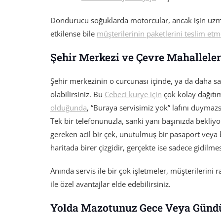
Dondurucu soğuklarda motorcular, ancak işin uzma
etkilense bile
müşterilerinin paketlerini teslim etm
Şehir Merkezi ve Çevre Mahallele
Şehir merkezinin o curcunası içinde, ya da daha s
olabilirsiniz. Bu
Cebeci kurye için
çok kolay dağıtım
olduğunda
, “Buraya servisimiz yok” lafını duymazs
Tek bir telefonunuzla, sanki yanı başınızda bekliyo
gereken acil bir çek, unutulmuş bir pasaport veya b
haritada birer çizgidir, gerçekte ise sadece gidilmes
Anında servis ile bir çok işletmeler, müşterilerini 
ile özel avantajlar elde edebilirsiniz.
Yolda Mazotunuz Gece Veya Gündü