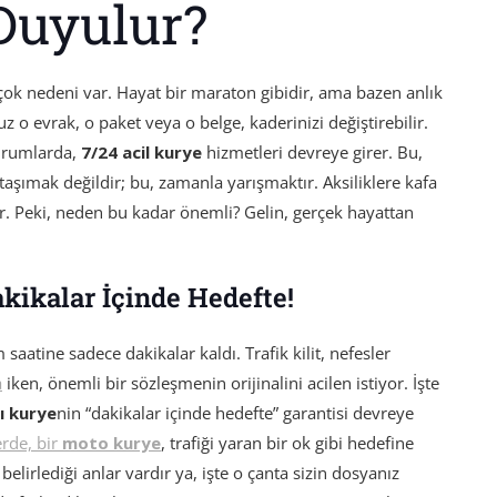
Duyulur?
çok nedeni var. Hayat bir maraton gibidir, ama bazen anlık
z o evrak, o paket veya o belge, kaderinizi değiştirebilir.
durumlarda,
7/24 acil kurye
hizmetleri devreye girer. Bu,
taşımak değildir; bu, zamanla yarışmaktır. Aksiliklere kafa
r. Peki, neden bu kadar önemli? Gelin, gerçek hayattan
kikalar İçinde Hedefte!
m saatine sadece dakikalar kaldı. Trafik kilit, nefesler
a
iken, önemli bir sözleşmenin orijinalini acilen istiyor. İşte
lı kurye
nin “dakikalar içinde hedefte” garantisi devreye
erde, bir
moto kurye
, trafiği yaran bir ok gibi hedefine
 belirlediği anlar vardır ya, işte o çanta sizin dosyanız