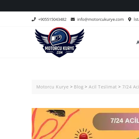
Skip
to
content
+905515043482
info@motorcukurye.com
İst
Motorcu Kurye
>
Blog
>
Acil Teslimat
>
7/24 Ac