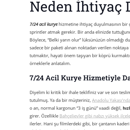
Neden İhtiyaç 
7/24 acil kurye
hizmetine ihtiyaç duyulmasının bir 
sprintler atmak gerekir. Bir anda elinizde tuttuğunu
Böylece, “Belki yarın olur” lüksünüzün olmadığı 
sadece bir paketi alınan noktadan verilen noktaya 
tutmaktır, hayati önem taşıyan bir köprü kurmaktı
örneklerle anlatalım.
7/24 Acil Kurye Hizmetiyle Da
Diyelim ki kritik bir ihale teklifiniz var ve son tesli
tutulmuş. Ya da bir müşteriniz,
Anadolu Yakası’nd
o an, normal kargonun “3 iş günü” vaadi değil,
hız
girer. Özellikle
Bahçelievler gibi nabzı yüksek ilçel
ilerler. Hani şu filmlerdeki gibi, bir çantanın kaderi