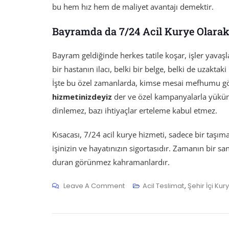
bu hem hız hem de maliyet avantajı demektir.
Bayramda da 7/24 Acil Kurye Olarak
Bayram geldiğinde herkes tatile koşar, işler yavaşla
bir hastanın ilacı, belki bir belge, belki de uzaktak
İşte bu özel zamanlarda, kimse mesai mefhumu 
hizmetinizdeyiz
der ve özel kampanyalarla yükünüzü
dinlemez, bazı ihtiyaçlar erteleme kabul etmez.
Kısacası, 7/24 acil kurye hizmeti, sadece bir taşım
işinizin ve hayatınızın sigortasıdır. Zamanın bir san
duran görünmez kahramanlardır.
On
Leave A Comment
Acil Teslimat
,
Şehir İçi Kur
7/24
Acil
Kurye