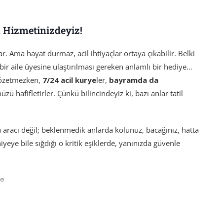
 Hizmetinizdeyiz!
r. Ama hayat durmaz, acil ihtiyaçlar ortaya çıkabilir. Belki
i bir aile üyesine ulaştırılması gereken anlamlı bir hediye…
gözetmezken,
7/24 acil kurye
ler,
bayramda da
 hafifletirler. Çünkü bilincindeyiz ki, bazı anlar tatil
a aracı değil; beklenmedik anlarda kolunuz, bacağınız, hatta
iyeye bile sığdığı o kritik eşiklerde, yanınızda güvenle
ye