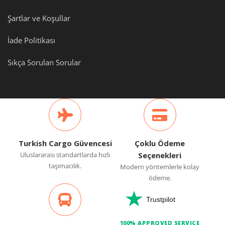
Şartlar ve Koşullar
İade Politikası
Sıkça Sorulan Sorular
Turkish Cargo Güvencesi
Çoklu Ödeme
Uluslararası standartlarda hızlı
Seçenekleri
taşımacılık.
Modern yöntemlerle kolay
ödeme.
Trustpilot
100% APPROVED SERVICE