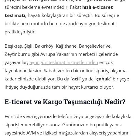
sürecini bekleme evresindedir. Fakat
hızlı e-ticaret
teslimatı
, hayatı kolaylaştıran bir süreçtir. Bu süreç ile
birlikte hem motorlu hem de araçlı aynı gün teslimat
pratikleşmiştir.
Beşiktaş, Şişli, Bakırköy, Kağıthane, Bahçelievler ve
Zeytinburnu gibi Avrupa Yakası’nın merkezi ilçelerinde
yaşayanlar,
aynı gün teslimat hizmetlerinden
en çok
faydalanan kesim. Sabah verilen bir online sipariş, akşama
kadar elinizde olabiliyor. Bu da “
acil
” ya da “
çabuk
” bir şeye
ihtiyaç duyduğunuzda tam bir hayat kurtarıcı oluyor.
E-ticaret ve Kargo Taşımacılığı Nedir?
Evinizde veya işyerinizde telefon veya bilgisayar ile kolaylıkla
siparişler verebiliyorsunuz. Günümüzün bu pratik yapısı
sayesinde AVM ve fiziksel mağazalardan alışveriş yapanların