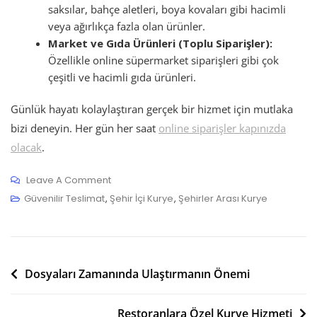
saksılar, bahçe aletleri, boya kovaları gibi hacimli
veya ağırlıkça fazla olan ürünler.
Market ve Gıda Ürünleri (Toplu Siparişler):
Özellikle online süpermarket siparişleri gibi çok
çeşitli ve hacimli gıda ürünleri.
Günlük hayatı kolaylaştıran gerçek bir hizmet için mutlaka
bizi deneyin. Her gün her saat
online siparişler kapınızda
olacak
.
On
Leave A Comment
Online
Güvenilir Teslimat
,
Şehir İçi Kurye
,
Şehirler Arası Kurye
Siparişler
Kapınızda
Yazı
Dosyaları Zamanında Ulaştırmanın Önemi
gezinmesi
Restoranlara Özel Kurye Hizmeti