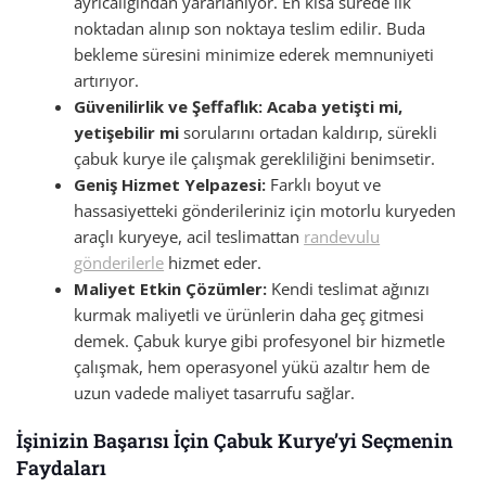
ayrıcalığından yararlanıyor. En kısa sürede ilk
noktadan alınıp son noktaya teslim edilir. Buda
bekleme süresini minimize ederek memnuniyeti
artırıyor.
Güvenilirlik ve Şeffaflık:
Acaba yetişti mi,
yetişebilir mi
sorularını ortadan kaldırıp, sürekli
çabuk kurye ile çalışmak gerekliliğini benimsetir.
Geniş Hizmet Yelpazesi:
Farklı boyut ve
hassasiyetteki gönderileriniz için motorlu kuryeden
araçlı kuryeye, acil teslimattan
randevulu
gönderilerle
hizmet eder.
Maliyet Etkin Çözümler:
Kendi teslimat ağınızı
kurmak maliyetli ve ürünlerin daha geç gitmesi
demek. Çabuk kurye gibi profesyonel bir hizmetle
çalışmak, hem operasyonel yükü azaltır hem de
uzun vadede maliyet tasarrufu sağlar.
İşinizin Başarısı İçin Çabuk Kurye’yi Seçmenin
Faydaları