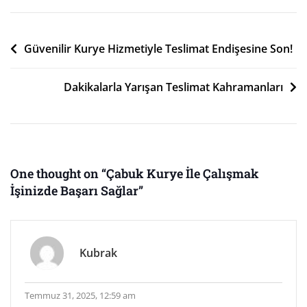
İle
Çalışmak
Yazı
İşinizde
Güvenilir Kurye Hizmetiyle Teslimat Endişesine Son!
Başarı
gezinmesi
Sağlar
Dakikalarla Yarışan Teslimat Kahramanları
Için
One thought on “
Çabuk Kurye İle Çalışmak
İşinizde Başarı Sağlar
”
Kubrak
Temmuz 31, 2025, 12:59 am