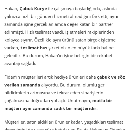
Hakan,
Çabuk Kurye
ile çalışmaya başladığında, aslında
yalnızca hızlı bir gönderi hizmeti almadığını fark etti; aynı
zamanda işine gerçek anlamda değer katan bir partner
edinmişti. Hızlı teslimat vaadi, işletmeleri rakiplerinden
kolayca sıyırır. Özellikle aynı ürünü satan birçok işletme
varken,
teslimat hızı
şirketinizin en büyük farkı haline
gelebilir. Bu durum, Hakan’ın işine belirgin bir rekabet
avantajı sağladı.
Fidan’ın müşterileri artık hediye ürünleri daha
çabuk ve söz
verilen zamanda
alıyordu. Bu durum, olumlu geri
bildirimlerin artmasına ve tekrar eden siparişlerin
çoğalmasına doğrudan yol açtı. Unutmayın,
mutlu bir
müşteri aynı zamanda sadık bir müşteridir.
Müşteriler, satın aldıkları ürünler kadar, yaşadıkları teslimat
deneyimini de uzun süre hatırlarlar. Bu da Hakan ve Fidan’ın