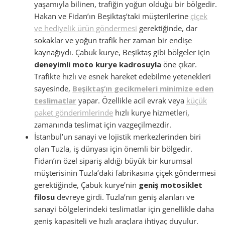
yaşamıyla bilinen, trafiğin yoğun olduğu bir bölgedir.
Hakan ve Fidan’ın Beşiktaş’taki müşterilerine
çiçek
ve hediyelik ürün göndermesi
gerektiğinde, dar
sokaklar ve yoğun trafik her zaman bir endişe
kaynağıydı. Çabuk kurye, Beşiktaş gibi bölgeler için
deneyimli moto kurye kadrosuyla
öne çıkar.
Trafikte hızlı ve esnek hareket edebilme yetenekleri
sayesinde,
Beşiktaş’ın gecikmeleri minimize eden
teslimatlar
yapar. Özellikle acil evrak veya
küçük
paket gönderimlerinde
hızlı kurye hizmetleri,
zamanında teslimat için vazgeçilmezdir.
İstanbul’un sanayi ve lojistik merkezlerinden biri
olan Tuzla, iş dünyası için önemli bir bölgedir.
Fidan’ın özel sipariş aldığı büyük bir kurumsal
müşterisinin Tuzla’daki fabrikasına çiçek göndermesi
gerektiğinde, Çabuk kurye’nin
geniş motosiklet
filosu
devreye girdi. Tuzla’nın geniş alanları ve
sanayi bölgelerindeki teslimatlar için genellikle daha
geniş kapasiteli ve hızlı araçlara ihtiyaç duyulur.