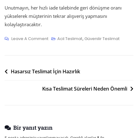
Unutmayın, her hızlı iade talebinde geri dönüşme oranı
yükselerek müşterinin tekrar alışveriş yapmasını
kolaylaştıracaktır.
On
Leave A Comment
Acil Teslimat
,
Güvenilir Teslimat
Kurye
Ile
Hızlı
Yazı
İade
Hasarsız Teslimat İçin Hazırlık
Talepleri
gezinmesi
Kısa Teslimat Süreleri Neden Önemli
Bir yanıt yazın
E-posta adresiniz yayınlanmayacak.
Gerekli alanlar
*
ile