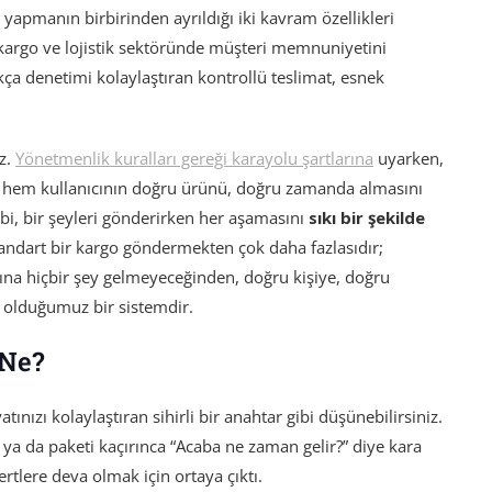
m yapmanın birbirinden ayrıldığı iki kavram özellikleri
e kargo ve lojistik sektöründe müşteri memnuniyetini
kça denetimi kolaylaştıran kontrollü teslimat, esnek
z.
Yönetmenlik kuralları gereği karayolu şartlarına
uyarken,
Bu hem kullanıcının doğru ürünü, doğru zamanda almasını
gibi, bir şeyleri gönderirken her aşamasını
sıkı bir şekilde
tandart bir kargo göndermekten çok daha fazlasıdır;
ına hiçbir şey gelmeyeceğinden, doğru kişiye, doğru
olduğumuz bir sistemdir.
 Ne?
ınızı kolaylaştıran sihirli bir anahtar gibi düşünebilirsiniz.
a da paketi kaçırınca “Acaba ne zaman gelir?” diye kara
rtlere deva olmak için ortaya çıktı.