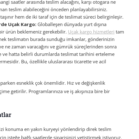
gi saatler arasında teslim alacağını, karşı otogara ne
an teslim alabileceğini önceden planlayabilirsiniz.
ınır hem de iki taraf için de teslimat süreci belirginleşir.
rde Uçak Kargo:
Globalleşen dünyada yurt dışına
r ürün beklemeniz gerekebilir.
Uçak kargo hizmetleri
tam
snek teslimatın burada sunduğu imkanlar, gönderinizin
ye ne zaman varacağını ve gümrük süreçlerinden sonra
 ve hatta belirli durumlarda teslimat tarihini erteleme
mesidir. Bu, özellikle uluslararası ticarette ve acil
parken esneklik çok önemlidir. Hız ve değişkenlik
ime getirilir. Programlarınıza ve iş akışınıza bire bir
tlar
nizi konuma en yakın kuryeyi yönlendirip direk teslim
çin isteğe bağlı saatlerde siparişinizi yetiştirmek istiyoruz.