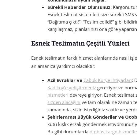
Sürekli Haberdar Olursunuz:
Kargonuzun 
Esnek teslimat sistemleri size sürekli SMS v
“Dağıtıma çıktı!”, “Teslim edildi!” gibi bil
karşılaşmaz, planlarınızı ona göre yaparsın
Esnek Teslimatın Çeşitli Yüzleri
Esnek teslimatın farklı hizmet alanlarında nasıl i
anlamanıza yardımcı olacaktır:
Acil Evraklar ve
Çabuk Kurye İhtiyaçları
: 
Kadıköy’e yetiştirmeniz
gerekiyor ve norma
hizmetleri
devreye giriyor. Esnek teslimat
sizden alacağını
ve tam olarak ne zaman tes
zamanında, sizin istediğiniz saatte ve yerde
Şehirlerarası Büyük Gönderiler ve Oto
kutu kışlık erzak göndermek istiyorsunuz y
Bu gibi durumlarda
otobüs kargo hizmetle