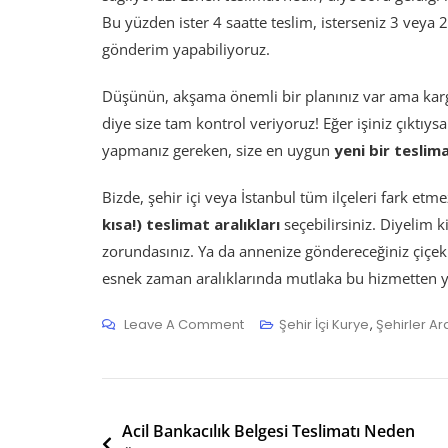
Bu yüzden ister 4 saatte teslim, isterseniz 3 veya 2
gönderim yapabiliyoruz.
Düşünün, akşama önemli bir planınız var ama karg
diye size tam kontrol veriyoruz! Eğer işiniz çıktıys
yapmanız gereken, size en uygun
yeni bir teslim
Bizde, şehir içi veya İstanbul tüm ilçeleri fark etm
kısa!) teslimat aralıkları
seçebilirsiniz. Diyelim 
zorundasınız. Ya da annenize göndereceğiniz çiçekle
esnek zaman aralıklarında mutlaka bu hizmetten 
On
Leave A Comment
Şehir İçi Kurye
,
Şehirler Ar
Esnek
Teslimat
Nedir?
Yazı
Acil Bankacılık Belgesi Teslimatı Neden