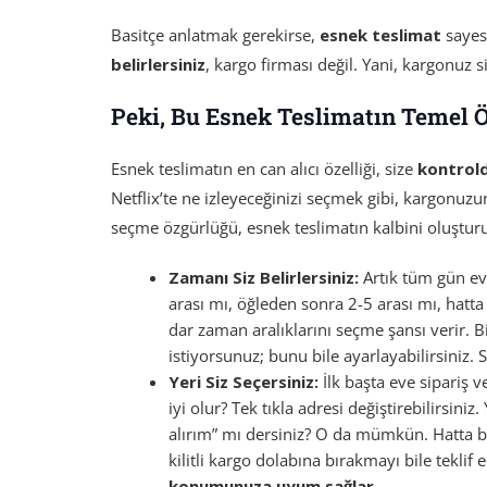
Basitçe anlatmak gerekirse,
esnek teslimat
sayes
belirlersiniz
, kargo firması değil. Yani, kargonuz 
Peki, Bu Esnek Teslimatın Temel Ö
Esnek teslimatın en can alıcı özelliği, size
kontrold
Netflix’te ne izleyeceğinizi seçmek gibi, kargonuzu
seçme özgürlüğü, esnek teslimatın kalbini oluşturu
Zamanı Siz Belirlersiniz:
Artık tüm gün ev
arası mı, öğleden sonra 2-5 arası mı, hatta
dar zaman aralıklarını seçme şansı verir. Bi
istiyorsunuz; bunu bile ayarlayabilirsiniz. 
Yeri Siz Seçersiniz:
İlk başta eve sipariş 
iyi olur? Tek tıkla adresi değiştirebilirsi
alırım” mı dersiniz? O da mümkün. Hatta ba
kilitli kargo dolabına bırakmayı bile teklif 
konumunuza uyum sağlar.