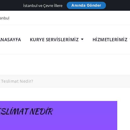
İstanbul ve Çevre İllere
Anında Gönder
anbul
ANASAYFA
KURYE SERVISLERIMIZ
HIZMETLERIMIZ
 Teslimat Nedir?