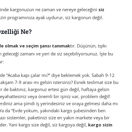
inde kargonuzun ne zaman ve nereye geleceğini
siz
sizin programınıza ayak uydurur, siz kargonun değil.
zelliği Ne?
e olmak ve seçim şansı tanımak
tır. Düşünün, tıpkı
n geleceği zamanı ve yeri de siz seçebiliyorsunuz. İşte bu
r:
de “Acaba kapı çalar mı?” diye beklemek yok. Sabah 9-12
 akşam 7-9 arası mı gelsin istersiniz? Esnek teslimat size bu
r de baktınız, kargonuz ertesi gün değil, haftaya gelsin
Seyahattesiniz veya önemli bir işiniz var, problem değil!
verdiniz ama şimdi iş yerindesiniz ve oraya gelmesi daha mı
niz. Ya da “Evde yokum, yakındaki kargo şubesinden ben
zı sistemler, paketinizi size en yakın markete veya bir
eder. Yani kargo size değil, siz kargoya değil,
kargo sizin