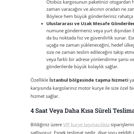
Otobüs kargosunun paketinizi otogardan han
zaman varacağını ve alıcının oradan ne zam
Böylece hem büyük gönderileriniz rahatça taş
Uluslararası ve Uzak Mesafe Gönderile
numune göndermeniz veya yurt dışından bi
da bu noktada hız ve güvenilirlik sunar. E
uçağa ne zaman yükleneceğini, hedef ülke
size ne zaman teslim edileceğini takip etme
veya farklı bir adrese yönlendirme şansı ver
gönderilerde büyük kolaylık sağlar.
Özellikle
İstanbul bölgesinde taşıma hizmeti
ya
karşısında kargolarınız motor kurye ile size özel biç
hizmet sağlar.
4 Saat Veya Daha Kısa Süreli Teslima
Bildiğiniz üzere
VIP kurye taşımacılıkta
siparişleri
sağlıyoruz. Esnek teslimat nedir, diye soru geldiği i