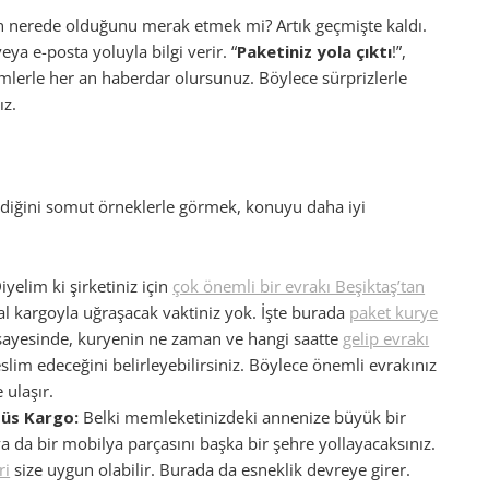
nerede olduğunu merak etmek mi? Artık geçmişte kaldı.
eya e-posta yoluyla bilgi verir. “
Paketiniz yola çıktı
!”,
dirimlerle her an haberdar olursunuz. Böylece sürprizlerle
ız.
şlediğini somut örneklerle görmek, konuyu daha iyi
Diyelim ki şirketiniz için
çok önemli bir evrakı Beşiktaş’tan
l kargoyla uğraşacak vaktiniz yok. İşte burada
paket kurye
 sayesinde, kuryenin ne zaman ve hangi saatte
gelip evrakı
lim edeceğini belirleyebilirsiniz. Böylece önemli evrakınız
 ulaşır.
büs Kargo:
Belki memleketinizdeki annenize büyük bir
a da bir mobilya parçasını başka bir şehre yollayacaksınız.
ri
size uygun olabilir. Burada da esneklik devreye girer.