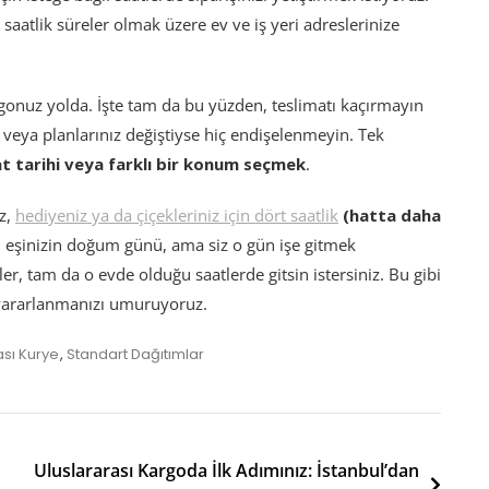
 saatlik süreler olmak üzere ev ve iş yeri adreslerinize
onuz yolda. İşte tam da bu yüzden, teslimatı kaçırmayın
a veya planlarınız değiştiyse hiç endişelenmeyin. Tek
at tarihi veya farklı bir konum seçmek
.
ez,
hediyeniz ya da çiçekleriniz için dört saatlik
(hatta daha
ki eşinizin doğum günü, ama siz o gün işe gitmek
r, tam da o evde olduğu saatlerde gitsin istersiniz. Bu gibi
yararlanmanızı umuruyoruz.
ası Kurye
,
Standart Dağıtımlar
Uluslararası Kargoda İlk Adımınız: İstanbul’dan