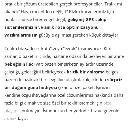
pratik bir çözüm üretebilen gerçek profesyoneller. Trafik mi
tıkandı? Hava mı aniden değişti? Bizim kuryelerimiz için
bunlar sadece birer engel değil,
gelişmiş GPS takip
sistemlerimizin
ve
anlık rota optimizasyonu
yazılımlarımızın
gücüyle aşılması gereken küçük detaylar.
Çünkü biz sadece “kutu” veya “evrak” taşımıyoruz. Kimi
zaman o paketin içinde, hastane odasında bekleyen bir anne
bebeğinin ilacı
var; bazen bir şirketin aylardır üzerinde
çalıştığı, geleceğini belirleyecek
kritik bir anlaşma
belgesi;
bazen de uzaktaki bir sevgiliye ulaştırılacak, içinden
sürpriz
bir doğum günü hediyesi
çıkan o özel paket. İşinizin
kendine özgü ihtiyaçlarına özel çözümlerimiz hakkında daha
fazla bilgi almak ve size özel bir teklif istemek için
bize
ulaşın
. Unutmayın, İstanbul’un her yerinde, hız ve güvenle
aranızdayız.