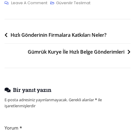
On
Leave A Comment
Güvenilir Teslimat
Özel
Kurye
Çözümleri
Yazı
Ve
Hızlı Gönderinin Firmalara Katkıları Neler?
Sektörlere
gezinmesi
Etkisi
Gümrük Kurye İle Hızlı Belge Gönderimleri
Bir yanıt yazın
E-posta adresiniz yayınlanmayacak.
Gerekli alanlar
*
ile
işaretlenmişlerdir
Yorum
*