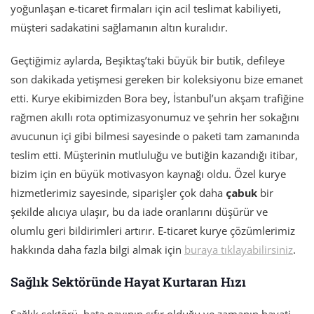
yoğunlaşan e-ticaret firmaları için acil teslimat kabiliyeti,
müşteri sadakatini sağlamanın altın kuralıdır.
Geçtiğimiz aylarda, Beşiktaş’taki büyük bir butik, defileye
son dakikada yetişmesi gereken bir koleksiyonu bize emanet
etti. Kurye ekibimizden Bora bey, İstanbul’un akşam trafiğine
rağmen akıllı rota optimizasyonumuz ve şehrin her sokağını
avucunun içi gibi bilmesi sayesinde o paketi tam zamanında
teslim etti. Müşterinin mutluluğu ve butiğin kazandığı itibar,
bizim için en büyük motivasyon kaynağı oldu. Özel kurye
hizmetlerimiz sayesinde, siparişler çok daha
çabuk
bir
şekilde alıcıya ulaşır, bu da iade oranlarını düşürür ve
olumlu geri bildirimleri artırır. E-ticaret kurye çözümlerimiz
hakkında daha fazla bilgi almak için
buraya tıklayabilirsiniz
.
Sağlık Sektöründe Hayat Kurtaran Hızı
Sağlık sektörü, hata payının sıfır olduğu ve zamanın hayati