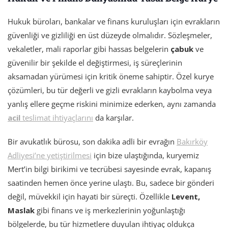
Hukuk büroları, bankalar ve finans kuruluşları için evrakların
güvenliği ve gizliliği en üst düzeyde olmalıdır. Sözleşmeler,
vekaletler, mali raporlar gibi hassas belgelerin
çabuk
ve
güvenilir bir şekilde el değiştirmesi, iş süreçlerinin
aksamadan yürümesi için kritik öneme sahiptir. Özel kurye
çözümleri, bu tür değerli ve gizli evrakların kaybolma veya
yanlış ellere geçme riskini minimize ederken, aynı zamanda
acil
teslimat ihtiyaçlarını
da karşılar.
Bir avukatlık bürosu, son dakika adli bir evrağın
Bakırköy
Adliyesi’ne yetiştirilmesi
için bize ulaştığında, kuryemiz
Mert’in bilgi birikimi ve tecrübesi sayesinde evrak, kapanış
saatinden hemen önce yerine ulaştı. Bu, sadece bir gönderi
değil, müvekkil için hayati bir süreçti. Özellikle
Levent,
Maslak
gibi finans ve iş merkezlerinin yoğunlaştığı
bölgelerde, bu tür hizmetlere duyulan ihtiyaç oldukça