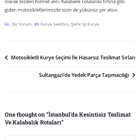
olarak bizden hizmet alın. Kalabalık rotalarda fırtına gibi
giden motosikletlerimizde sizin de yükünüz yer alsın.
İstanbul’da
Bir Yorum
Kurye Sektörü
,
Şehir İçi Kurye
Kesintisiz
Teslimat
Ve
Yazı
Kalabalık
Motosikletli Kurye Seçimi İle Hasarsız Teslimat Sırları
Rotaları
gezinmesi
Için
Sultangazi’de Yedek Parça Taşımacılığı
One thought on “
İstanbul’da Kesintisiz Teslimat
Ve Kalabalık Rotaları
”