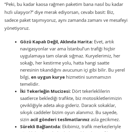
“Peki, bu kadar kaosa rağmen paketim bana nasıl bu kadar
hızlı ulaşıyor?” diye merak ediyorsan, cevabı basit: Biz,
sadece paket taşımıyoruz, aynı zamanda zamanı ve mesafeyi
yönetiyoruz.
Gözü Kapalı Değil, Aklında Harita:
Evet, artık
navigasyonlar var ama İstanbul’un trafiği hiçbir
uygulamaya tam olarak sığmaz. Kuryelerimiz, her
sokağı, her kestirme yolu, hatta hangi saatte
neresinin tıkandığını avucunun içi gibi bilir. Bu yerel
bilgi,
en uygun kurye
hizmetini sunmamızın
temelidir.
İki Tekerleğin Mucizesi:
Dört tekerleklilerin
saatlerce beklediği trafikte, biz motosikletlerimizin
çevikliğiyle adeta akıp gideriz. Daracık sokaklar,
sıkışık caddeler bizim oyun alanımız. Bu sayede,
sizin
acil gönderi teslimatlarınız
asla gecikmez.
Sürekli Bağlantıda:
Ekibimiz, trafik merkezleriyle