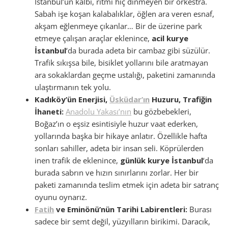
İstanbul’un kalbi, ritmi hiç dinmeyen bir orkestra.
Sabah işe koşan kalabalıklar, öğlen ara veren esnaf,
akşam eğlenmeye çıkanlar… Bir de üzerine park
etmeye çalışan araçlar eklenince,
acil kurye
İstanbul
‘da burada adeta bir cambaz gibi süzülür.
Trafik sıkışsa bile, bisiklet yollarını bile aratmayan
ara sokaklardan geçme ustalığı, paketini zamanında
ulaştırmanın tek yolu.
Kadıköy’ün Enerjisi,
Üsküdar’ın
Huzuru, Trafiğin
İhaneti:
Anadolu Yakası’nın
bu gözbebekleri,
Boğaz’ın o eşsiz esintisiyle huzur vaat ederken,
yollarında başka bir hikaye anlatır. Özellikle hafta
sonları sahiller, adeta bir insan seli. Köprülerden
inen trafik de eklenince,
günlük kurye İstanbul
‘da
burada sabrın ve hızın sınırlarını zorlar. Her bir
paketi zamanında teslim etmek için adeta bir satranç
oyunu oynarız.
Fatih
ve Eminönü’nün Tarihi Labirentleri:
Burası
sadece bir semt değil, yüzyılların birikimi. Daracık,