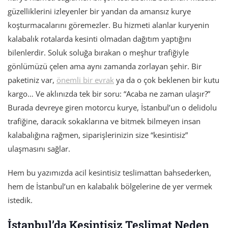
güzelliklerini izleyenler bir yandan da amansız kurye
koşturmacalarını göremezler. Bu hizmeti alanlar kuryenin
kalabalık rotalarda kesinti olmadan dağıtım yaptığını
bilenlerdir. Soluk soluğa bırakan o meşhur trafiğiyle
gönlümüzü çelen ama aynı zamanda zorlayan şehir. Bir
paketiniz var,
önemli bir evrak
ya da o çok beklenen bir kutu
kargo… Ve aklınızda tek bir soru: “Acaba ne zaman ulaşır?”
Burada devreye giren motorcu kurye, İstanbul’un o delidolu
trafiğine, daracık sokaklarına ve bitmek bilmeyen insan
kalabalığına rağmen, siparişlerinizin size “kesintisiz”
ulaşmasını sağlar.
Hem bu yazımızda acil kesintisiz teslimattan bahsederken,
hem de İstanbul’un en kalabalık bölgelerine de yer vermek
istedik.
İstanbul’da Kesintisiz Teslimat Neden