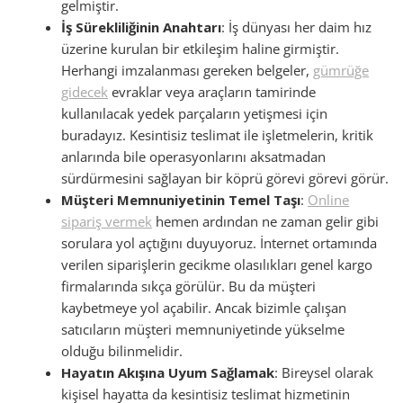
gelmiştir.
İş Sürekliliğinin Anahtarı
: İş dünyası her daim hız
üzerine kurulan bir etkileşim haline girmiştir.
Herhangi imzalanması gereken belgeler,
gümrüğe
gidecek
evraklar veya araçların tamirinde
kullanılacak yedek parçaların yetişmesi için
buradayız. Kesintisiz teslimat ile işletmelerin, kritik
anlarında bile operasyonlarını aksatmadan
sürdürmesini sağlayan bir köprü görevi görevi görür.
Müşteri Memnuniyetinin Temel Taşı
:
Online
sipariş vermek
hemen ardından ne zaman gelir gibi
sorulara yol açtığını duyuyoruz. İnternet ortamında
verilen siparişlerin gecikme olasılıkları genel kargo
firmalarında sıkça görülür. Bu da müşteri
kaybetmeye yol açabilir. Ancak bizimle çalışan
satıcıların müşteri memnuniyetinde yükselme
olduğu bilinmelidir.
Hayatın Akışına Uyum Sağlamak
: Bireysel olarak
kişisel hayatta da kesintisiz teslimat hizmetinin