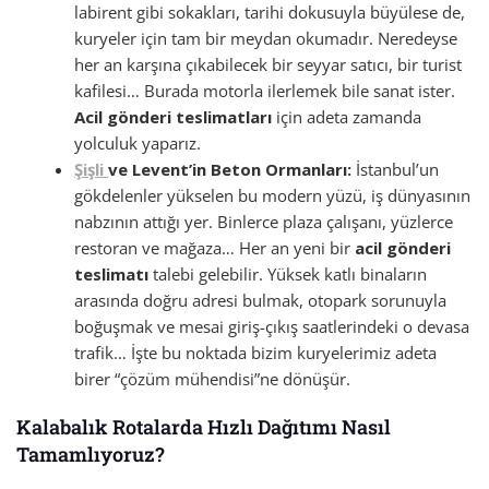
labirent gibi sokakları, tarihi dokusuyla büyülese de,
kuryeler için tam bir meydan okumadır. Neredeyse
her an karşına çıkabilecek bir seyyar satıcı, bir turist
kafilesi… Burada motorla ilerlemek bile sanat ister.
Acil gönderi teslimatları
için adeta zamanda
yolculuk yaparız.
Şişli
ve Levent’in Beton Ormanları:
İstanbul’un
gökdelenler yükselen bu modern yüzü, iş dünyasının
nabzının attığı yer. Binlerce plaza çalışanı, yüzlerce
restoran ve mağaza… Her an yeni bir
acil gönderi
teslimatı
talebi gelebilir. Yüksek katlı binaların
arasında doğru adresi bulmak, otopark sorunuyla
boğuşmak ve mesai giriş-çıkış saatlerindeki o devasa
trafik… İşte bu noktada bizim kuryelerimiz adeta
birer “çözüm mühendisi”ne dönüşür.
Kalabalık Rotalarda Hızlı Dağıtımı Nasıl
Tamamlıyoruz?