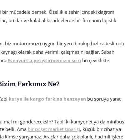
kli bir mücadele demek. Özellikle şehir içindeki dağıtım
ar, bu dar ve kalabalık caddelerde bir firmanın lojistik
n, biz motorumuzu uygun bir yere bırakıp hızlıca teslimatı
aynağı olarak daha verimli çalışmasını sağlar. Sabah
nra
Esenyurt’a yetiştirmemizin sırrı
bu çeviklikte
Bizim Farkımız Ne?
 Tabi
kurye ile kargo farkına benzeyen
bu soruya yanıt
usu mal mı göndereceksin? Tabii ki kamyonet ya da minibüs
te belli. Ama
bir poşet market siparişi
, küçük bir cihaz ya
la kimse yarışamaz. Araçlar daha çok planlı, hacimli işlere