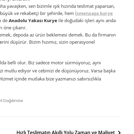
aha yavaşken, sen bizimle ışık hızında teslimat yaparsan,
bi büyük ve rekabetçi bir şehirde, hem
İsmetpaşa kurye
em de
Anadolu Yakası Kurye
ile doğudaki işleri aynı anda
ı öne çıkarır.
at demek, depoda az ürün beklemesi demek. Bu da firmanın
lerini düşürür. Bizim hızımız, sizin operasyonel
olda belli olur. Biz sadece motor sürmüyoruz, aynı
nizi mutlu ediyor ve cebinizi de düşünüyoruz. Varsa başka
Hizmet içinde mutlaka bize yazmanızı sabırsızlıkla
t Dağıtımlar
Hızlı Teslimatın Akıllı Yolu Zaman ve Maliyet