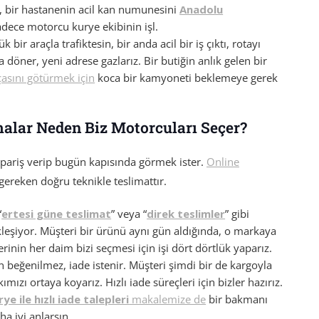
, bir hastanenin acil kan numunesini
Anadolu
adece motorcu kurye ekibinin işl.
bir araçla trafiktesin, bir anda acil bir iş çıktı, rotayı
 döner, yeni adrese gazlarız. Bir butiğin anlık gelen bir
çasını götürmek için
koca bir kamyoneti beklemeye gerek
alar Neden Biz Motorcuları Seçer?
sipariş verip bugün kapısında görmek ister.
Online
 gereken doğru teknikle teslimattır.
“
ertesi güne teslimat
” veya “
direk teslimler
” gibi
leşiyor. Müşteri bir ürünü aynı gün aldığında, o markaya
rinin her daim bizi seçmesi için işi dört dörtlük yaparız.
ün beğenilmez, iade istenir. Müşteri şimdi bir de kargoyla
mızı ortaya koyarız. Hızlı iade süreçleri için bizler hazırız.
ye ile hızlı iade talepleri
makalemize de
bir bakmanı
ha iyi anlarsın.