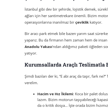
İstanbul gibi dev bir şehirde, lojistik demek, süre
ağları için her santimetrekare önemli. Bizim motorl
operasyonlarına inanılmaz bir
çeviklik
katıyor.
Bir aracı park etmek bile bazen yarım saat sürerke
yaparız. Bu da firmanın hem zaman hem de insan k
Anadolu Yakası
‘ndan aldığımız paketi öğleden so
yatıyor.
Kurumsallarda Araçlı Teslimatla 
Şimdi bazıları der ki, “E abi araç da taşır, fark ne?”
verelim.
Hacim ve Hız İkilemi
: Koca bir palet dol
lazım. Bizim motorun taşıyabileceği kapasi
da o kritik dosya… İşte orada bizim hızımız