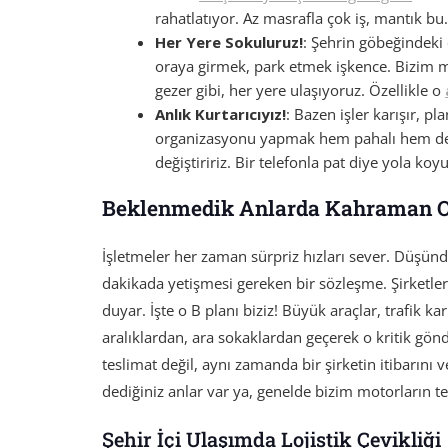
rahatlatıyor. Az masrafla çok iş, mantık bu
Her Yere Sokuluruz!
: Şehrin göbeğindeki o
oraya girmek, park etmek işkence. Bizim mo
gezer gibi, her yere ulaşıyoruz. Özellikle o
Anlık Kurtarıcıyız!
: Bazen işler karışır, pl
organizasyonu yapmak hem pahalı hem de z
değiştiririz. Bir telefonla pat diye yola koyul
Beklenmedik Anlarda Kahraman 
İşletmeler her zaman sürpriz hızları sever. Düşünd
dakikada yetişmesi gereken bir sözleşme. Şirketler
duyar. İşte o B planı biziz! Büyük araçlar, trafik
aralıklardan, ara sokaklardan geçerek o kritik gönd
teslimat değil, aynı zamanda bir şirketin itibarını
dediğiniz anlar var ya, genelde bizim motorların te
Şehir İçi Ulaşımda Lojistik Çevikliği