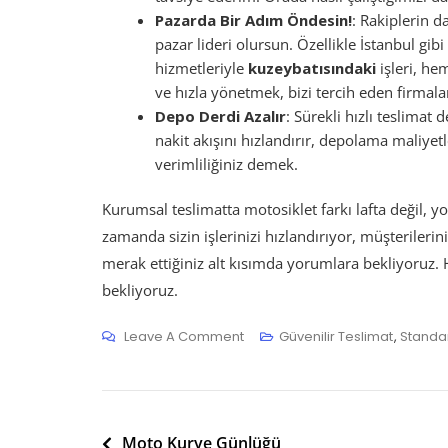
Pazarda Bir Adım Öndesin!
: Rakiplerin d
pazar lideri olursun. Özellikle İstanbul gi
hizmetleriyle
kuzeybatısındaki
işleri, h
ve hızla yönetmek, bizi tercih eden firmalar
Depo Derdi Azalır
: Sürekli hızlı teslim
nakit akışını hızlandırır, depolama maliyet
verimliliğiniz demek.
Kurumsal teslimatta motosiklet farkı lafta değil, y
zamanda sizin işlerinizi hızlandırıyor, müşterileri
merak ettiğiniz alt kısımda yorumlara bekliyoruz. 
bekliyoruz.
On
Leave A Comment
Güvenilir Teslimat
,
Standar
Kurumsal
Teslimatta
Motosiklet
Yazı
Farkı
Moto Kurye Günlüğü