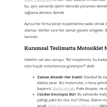
bu, aynı zamanda işlerin tıkırında yürümesi demek.
sağlama almanız demek.
Ayrıca her firma kendi müşterilerine sadık olmak i
olamaz. Verilen süre her zaman güveni simgeler.
lazımdır.
Kurumsal Teslimatta Motosiklet N
Gelelim can alıcı soruyu: “Bir müşterimiz, bu kada
sizin küçük motorlarınıza güveniyor?” dedi:
Zaman Altındır Her Daim!
: İstanbul’da z
dakika zarar. Biz motorcular, o koca şehir
başarırız.
Banka evrağı
, ihale dosyası, ne 
Cüzdan Dostuyuz Biz!
: Bu zamanda maliye
yaktığı yakıt bir olur mu? Olmaz. Bakım ma
ancak
araçlı kurye taşımacılığına göre
daha