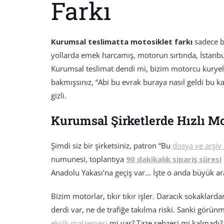
Farkı
Kurumsal teslimatta motosiklet farkı
sadece b
yollarda emek harcamış, motorun sırtında, İstanbu
Kurumsal teslimat dendi mi, bizim motorcu kuryeler
bakmışsınız, “Abi bu evrak buraya nasıl geldi bu kad
gizli.
Kurumsal Şirketlerde Hızlı Mo
Şimdi siz bir şirketsiniz, patron “Bu
dosya ve arşiv 
numunesi, toplantıya
90 dakikalık sipariş süresi
Anadolu Yakası’na geçiş var… İşte o anda büyük araç
Bizim motorlar, tıkır tıkır işler. Daracık sokaklarda
derdi var, ne de trafiğe takılma riski. Sanki görünme
eksik malzemesi
mi var? Taze sebzesi mi kalmadı? 