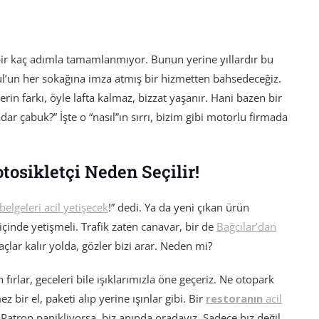
ir kaç adımla tamamlanmıyor. Bunun yerine yıllardır bu
l’un her sokağına imza atmış bir hizmetten bahsedeceğiz.
in farkı, öyle lafta kalmaz, bizzat yaşanır. Hani bazen bir
ar çabuk?” İşte o “nasıl”ın sırrı, bizim gibi motorlu firmada
tosikletçi Neden Seçilir!
belgeleri acil yetişecek
!” dedi. Ya da yeni çıkan ürün
içinde yetişmeli. Trafik zaten canavar, bir de
Bağcılar’dan
lar kalır yolda, gözler bizi arar. Neden mi?
n fırlar, geceleri bile ışıklarımızla öne geçeriz. Ne otopark
z bir el, paketi alıp yerine ışınlar gibi. Bir
restoranın
acil
Patron panikliyorsa, biz anında oradayız. Sadece hız değil