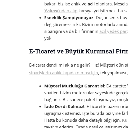
bakar, biz ise anlık ve
acil
olanlara. Mesela
Yakası
‘ndan alıp
karşıya yetiştirmek, bu s
Esneklik Şampiyonuyuz
: Düşünsene, büyük 
değiştiremezsin ki. Bizim motorlarla anında
siparişini ya da bir firmanın
acil yedek par
yok.
E-Ticaret ve Büyük Kurumsal Firm
E-ticaret dendi mi akla ne gelir? Hız! Müşteri dün 
siparişlerin anlık kapıda olması için
, tek yapılması
Müşteri Mutluluğu Garantisi
: E-ticarette 
vaatler, bizim motorcular sayesinde gerçek
bağlanır. Biz sadece paket taşımayız, müşte
İade Derdi Kalmaz!
: E-ticarette bazen ür
uğraşmak istemez. İşte burada biz yine farkı
Hatta bu konuda daha detaylı bilgi için,
Kur
tavsiye ederim. Orada nasıl çalıştığımızı da