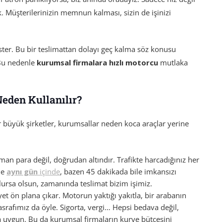
 Müşterilerinizin memnun kalması, sizin de işinizi
ster. Bu bir teslimattan dolayı geç kalma söz konusu
 Bu nedenle
kurumsal firmalara hızlı motorcu
mutlaka
eden Kullanılır?
r büyük şirketler, kurumsallar neden koca araçlar yerine
aman para değil, doğrudan altındır. Trafikte harcadığınız her
de
aynı gün
içinde
, bazen 45 dakikada bile imkansızı
olursa olsun, zamanında teslimat bizim işimiz.
t ön plana çıkar. Motorun yaktığı yakıtla, bir arabanın
srafımız da öyle. Sigorta, vergi… Hepsi bedava değil,
 uygun. Bu da kurumsal firmaların kurye bütçesini