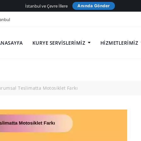
İstanbul ve Çevre İllere
Anında Gönder
anbul
ANASAYFA
KURYE SERVISLERIMIZ
HIZMETLERIMIZ
rumsal Teslimatta Motosiklet Farkı