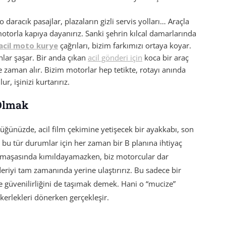
.
 daracık pasajlar, plazaların gizli servis yolları… Araçla
torla kapıya dayanırız. Sanki şehrin kılcal damarlarında
acil moto kurye
çağrıları, bizim farkımızı ortaya koyar.
anlar şaşar. Bir anda çıkan
acil gönderi için
koca bir araç
aman alır. Bizim motorlar hep tetikte, rotayı anında
ur, işinizi kurtarırız.
Olmak
üğünüzde, acil film çekimine yetişecek bir ayakkabı, son
 bu tür durumlar için her zaman bir B planına ihtiyaç
 karmaşasında kımıldayamazken, biz motorcular dar
eriyi tam zamanında yerine ulaştırırız. Bu sadece bir
 ve güvenilirliğini de taşımak demek. Hani o “mucize”
kerlekleri dönerken gerçekleşir.